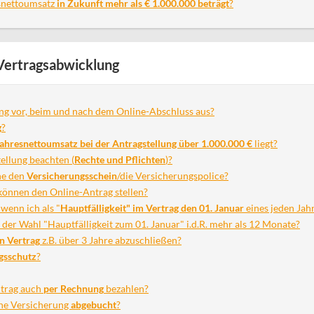
snettoumsatz
in Zukunft mehr als € 1.000.000 beträgt
?
 Vertragsabwicklung
ung vor, beim und nach dem Online-Abschluss aus?
g
?
ahresnettoumsatz bei der Antragstellung über 1.000.000 €
liegt?
ellung beachten (
Rechte und Pflichten
)?
ne den
Versicherungsschein
/die Versicherungspolice?
önnen den Online-Antrag stellen?
 wenn ich als "
Hauptfälligkeit" im Vertrag den 01. Januar
eines jeden Jah
 der Wahl "Hauptfälligkeit zum 01. Januar" i.d.R. mehr als 12 Monate?
en Vertrag
z.B. über 3 Jahre abzuschließen?
gsschutz
?
itrag auch
per Rechnung
bezahlen?
ine Versicherung
abgebucht
?