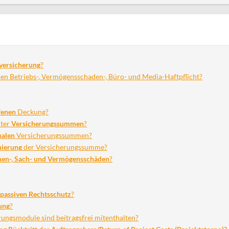
versicherung
?
en Betriebs-, Vermögensschaden-, Büro- und Media-Haftpflicht?
fenen
Deckung?
ter
Versicherungssummen
?
halen
Versicherungssummen?
ierung
der Versicherungssumme?
nen-, Sach- und Vermögensschäden
?
passiven Rechtsschutz
?
ung
?
ungsmodule sind beitragsfrei mitenthalten?