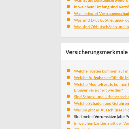
Was ist die Leistungserweiteru
In welchem Umfang sind Verzö
Was bedeutet
Vertrauensscha
Was sind
Druck-, Streuungs- o
Was sind Obhutschäden und in 
Versicherungsmerkmale 
Welche
Kosten
kommen auf mi
Welche
Aufgaben
erfüllt die M
Welche
Media-Berufe
können b
Blogger versichert werden?
Sind Schutz- und Urheberrecht
Welche
Schäden und Gefahren
Warum gibt es
Ausschlüsse
in 
Sind meine
Vorumsätze
(alte P
In welchen
Ländern
gilt der V