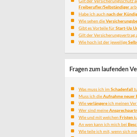
Gilt der Versicherungsschutz 
Freiberufler/Selbständiger
arb
Habe ich auch
nach der Kündi
Wie sehen die
Versicherungsb
Gibt es Vorteile für
Start-Up 
Gilt der Versicherungsvertrag 
Wie hoch ist der jeweilige
Selb
Fragen zum laufenden Ve
Was muss ich im
Schadenfall
t
Muss ich die
Aufnahme neuer P
Wie
verlängere
ich meinen Ver
Wer sind meine
Ansprechpart
Wie und mit welchen
Fristen
k
An wen kann ich mich bei
Bes
Wie teile ich mit, wenn sich m