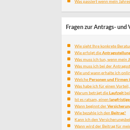
Was passiert wenn mein Jahre
Fragen zur Antrags- und
Wie sieht Ihre konkrete Berat
Wie erfolgt die
Antragsstellun
Was muss ich tun, wenn mein
J
Was muss ich bei der Antragsst
Wie und wann erhalte ich onli
Welche
Personen und Firmen
k
Was habe ich für einen Vorteil,
Warum beträgt die
Laufzeit
bei
Ist es ratsam, einen
langfristig
Wann beginnt der
Versicherun
Wie bezahle ich den
Beitrag
?
Kann ich den Versicherungsbe
Wann wird der Beitrag für me