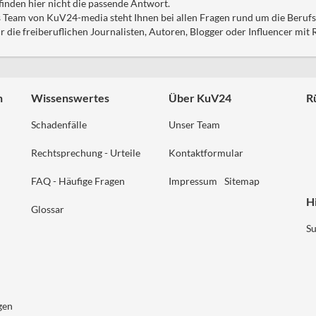
finden hier nicht die passende Antwort.
s Team von KuV24-media steht Ihnen bei allen Fragen rund um die Berufsh
ie freiberuflichen Journalisten, Autoren, Blogger oder Influencer mit Ra
n
Wissenswertes
Über KuV24
R
Schadenfälle
Unser Team
Rechtsprechung - Urteile
Kontaktformular
FAQ - Häufige Fragen
Impressum
Sitemap
Hi
Glossar
S
gen