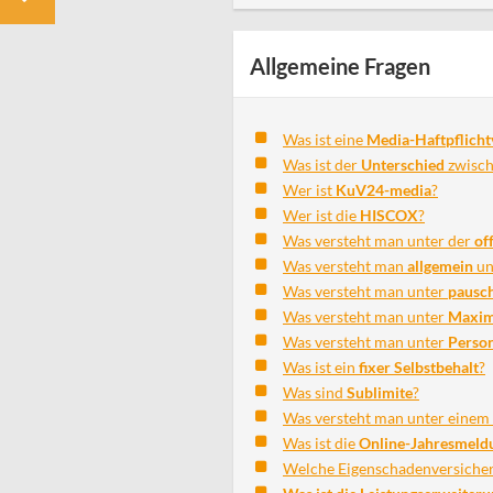
Allgemeine Fragen
Was ist eine
Media-Haftpflicht
Was ist der
Unterschied
zwisch
Wer ist
KuV24-media
?
Wer ist die
HISCOX
?
Was versteht man unter der
of
Was versteht man
allgemein
un
Was versteht man unter
pausc
Was versteht man unter
Maxim
Was versteht man unter
Perso
Was ist ein
fixer Selbstbehalt
?
Was sind
Sublimite
?
Was versteht man unter einem
Was ist die
Online-Jahresmeld
Welche Eigenschadenversicher