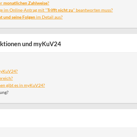
er
monatlichen Zahlweise
?
ge im Online-Antrag mit "
Trifft nicht zu
" beantworten muss?
t und seine Folgen
im Detail aus?
unktionen und myKuV24
myKuV24?
ereich?
nen gibt es in myKuV24?
rung?