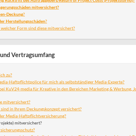
ng Rücktritt des Auftraggebers/Return of Project Costs (Projektstorno)?
gerungsschäden mitversichert?
den-Deckung
?
der Herstellungsschäden
?
welcher Form sind diese mitversichert?
und Vertragsumfang
ch zu?
edia-Haftpflichtpolice für mich als selbstständiger Media-Experte?
ei KuV24-media für Kreative in den Bereichen Marketing & Werbung, Jou
e mitversichert?
sind in Ihrem Deckungskonzept versichert?
der Media-Haftpflichtversicherung?
rojekte) mitversichert?
ersicherungsschutz?