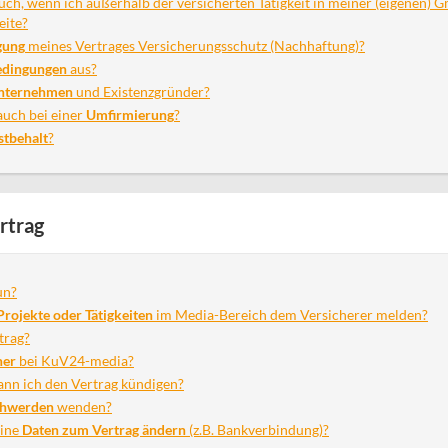
auch, wenn ich außerhalb der versicherten Tätigkeit in meiner (eigenen)
eite?
gung
meines Vertrages Versicherungsschutz (Nachhaftung)?
edingungen
aus?
Unternehmen
und Existenzgründer?
auch bei einer
Umfirmierung
?
stbehalt
?
rtrag
un?
rojekte oder Tätigkeiten
im Media-Bereich dem Versicherer melden?
trag?
ner
bei KuV24-media?
ann ich den Vertrag kündigen?
chwerden
wenden?
eine
Daten zum Vertrag ändern
(z.B. Bankverbindung)?