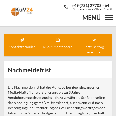
+49 (731) 27703 - 64
Wir freuen uns auf Ihren Anruf!
MENÜ
Togg
navi
Kontaktformular
Rückruf anfordern
Jetzt Beitrag
berechnen
Nachmeldefrist
Die Nachmeldefrist hat die Aufgabe
bei Beendigung
einer
Media-Haftpflichtversicherung
bis zu 3 Jahre
Versicherungsschutz zusätzlich
zu gewähren. Schäden gelten
dann bedingungsgemäß mitversichert, auch wenn erst nach
Beendigung und Stornierung des Versicherungsvertrages der
tatsächliche Schaden festgestellt und nachträglich (innerhalb